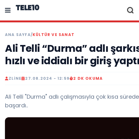
TELE10
ANA SAYFA
/
KÜLTÜR VE SANAT
Ali Telli “Durma” adlı şar
hızlı ve iddialı bir giriş yaptı
ZLINE
27.08.2024 - 12:59
2 DK OKUMA
Ali Telli "Durma" adlı çalışmasıyla çok kısa süre
başardı..