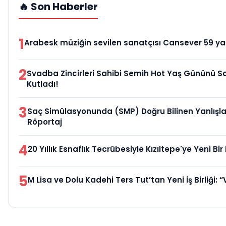
🔥 Son Haberler
1
Arabesk müziğin sevilen sanatçısı Cansever 59 yaş
2
Svadba Zincirleri Sahibi Semih Hot Yaş Gününü Sa
Kutladı!
3
Saç Simülasyonunda (SMP) Doğru Bilinen Yanlışlar
Röportaj
4
20 Yıllık Esnaflık Tecrübesiyle Kızıltepe'ye Yeni B
5
M Lisa ve Dolu Kadehi Ters Tut’tan Yeni İş Birliği: “