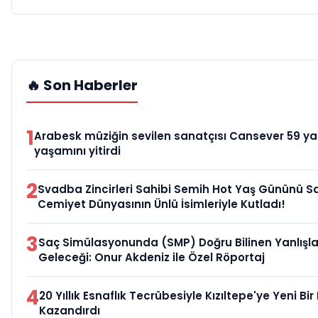
🔥 Son Haberler
1
Arabesk müziğin sevilen sanatçısı Cansever 59 y
yaşamını yitirdi
2
Svadba Zincirleri Sahibi Semih Hot Yaş Gününü S
Cemiyet Dünyasının Ünlü İsimleriyle Kutladı!
3
Saç Simülasyonunda (SMP) Doğru Bilinen Yanlışla
Geleceği: Onur Akdeniz ile Özel Röportaj
4
20 Yıllık Esnaflık Tecrübesiyle Kızıltepe'ye Yeni Bi
Kazandırdı