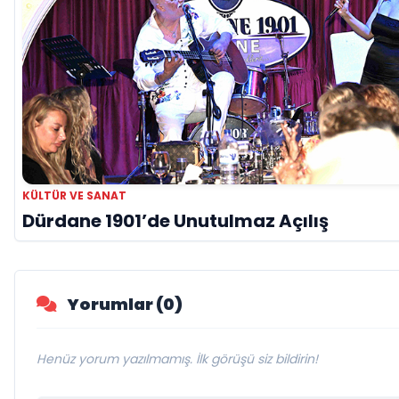
KÜLTÜR VE SANAT
Dürdane 1901’de Unutulmaz Açılış
Yorumlar (0)
Henüz yorum yazılmamış. İlk görüşü siz bildirin!