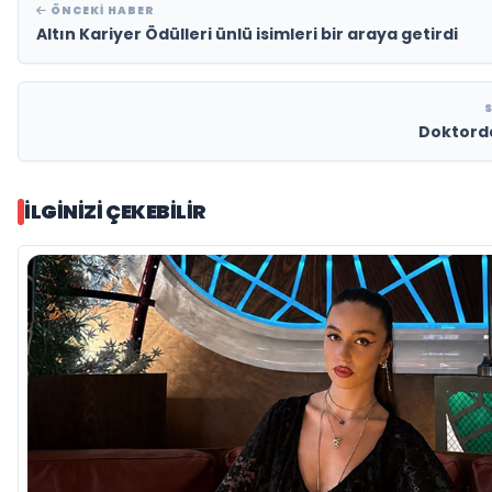
ÖNCEKI HABER
Altın Kariyer Ödülleri ünlü isimleri bir araya getirdi
Doktord
İLGINIZI ÇEKEBILIR