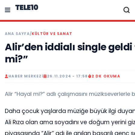
TELE10
ANA SAYFA
/
KÜLTÜR VE SANAT
Alir’den iddialı single geld
mi?”
HABER MERKEZI
26.11.2024 - 17:58
2 DK OKUMA
Alir “Hayal mi?” adlı çalışmasını müzikseverlerle bu
Daha çocuk yaşlarda müziğe büyük ilgi duyan
Ali Rıza olan ama soyadını ve doğum yerini giz
piyasasında “Alir” adı ile anılan başarılı genç 