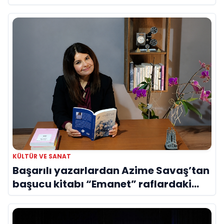
Evreni ‘AVENOİR’
KÜLTÜR VE SANAT
Başarılı yazarlardan Azime Savaş’tan
başucu kitabı “Emanet” raflardaki
yerini aldı