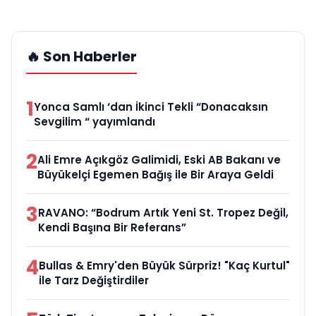
🔥 Son Haberler
1
Yonca Samlı ‘dan İkinci Tekli “Donacaksın
Sevgilim “ yayımlandı
2
Ali Emre Açıkgöz Galimidi, Eski AB Bakanı ve
Büyükelçi Egemen Bağış ile Bir Araya Geldi
3
RAVANO: “Bodrum Artık Yeni St. Tropez Değil,
Kendi Başına Bir Referans”
4
Bullas & Emry'den Büyük Sürpriz! "Kaç Kurtul"
ile Tarz Değiştirdiler