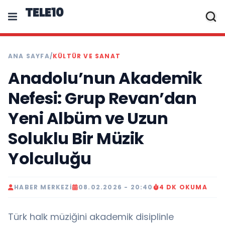
TELE10
ANA SAYFA
/
KÜLTÜR VE SANAT
Anadolu’nun Akademik
Nefesi: Grup Revan’dan
Yeni Albüm ve Uzun
Soluklu Bir Müzik
Yolculuğu
HABER MERKEZI
08.02.2026 - 20:40
4 DK OKUMA
Türk halk müziğini akademik disiplinle