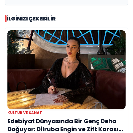
İLGINIZI ÇEKEBILIR
KÜLTÜR VE SANAT
Edebiyat Dünyasında Bir Genç Deha
Doğuyor: Dilruba Engin ve Zift Karası