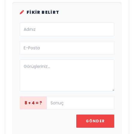
FIKIR BELIRT
8 + 4 = ?
GÖNDER