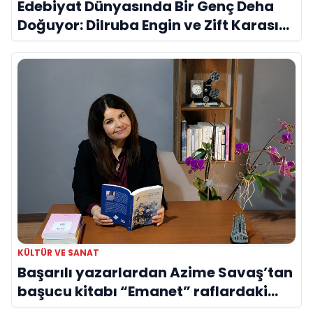
Edebiyat Dünyasında Bir Genç Deha
Doğuyor: Dilruba Engin ve Zift Karası
Evreni ‘AVENOİR’
KÜLTÜR VE SANAT
Başarılı yazarlardan Azime Savaş’tan
başucu kitabı “Emanet” raflardaki
yerini aldı