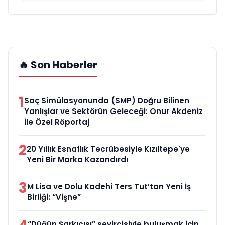
🔥 Son Haberler
1
Saç Simülasyonunda (SMP) Doğru Bilinen
Yanlışlar ve Sektörün Geleceği: Onur Akdeniz
ile Özel Röportaj
2
20 Yıllık Esnaflık Tecrübesiyle Kızıltepe'ye
Yeni Bir Marka Kazandırdı
3
M Lisa ve Dolu Kadehi Ters Tut’tan Yeni İş
Birliği: “Vişne”
“Düğün Şarkıcısı” seyircisiyle buluşmak için