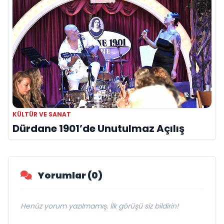
KÜLTÜR VE SANAT
Dürdane 1901’de Unutulmaz Açılış
Yorumlar (0)
Henüz yorum yazılmamış. İlk görüşü siz bildirin!