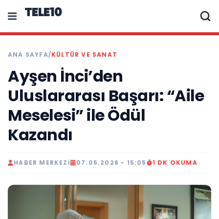
TELE10
ANA SAYFA
/
KÜLTÜR VE SANAT
Ayşen İnci’den
Uluslararası Başarı: “Aile
Meselesi” ile Ödül
Kazandı
HABER MERKEZI
07.05.2026 - 15:05
1 DK OKUMA