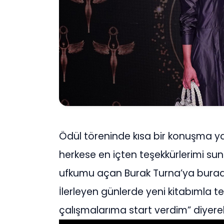
Ödül töreninde kısa bir konuşma ya
herkese en içten teşekkürlerimi su
ufkumu açan Burak Turna’ya burad
İlerleyen günlerde yeni kitabımla tek
çalışmalarıma start verdim” diyerek