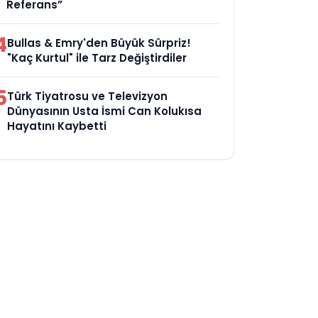
Referans”
4
Bullas & Emry'den Büyük Sürpriz!
"Kaç Kurtul" ile Tarz Değiştirdiler
5
Türk Tiyatrosu ve Televizyon
Dünyasının Usta İsmi Can Kolukısa
Hayatını Kaybetti