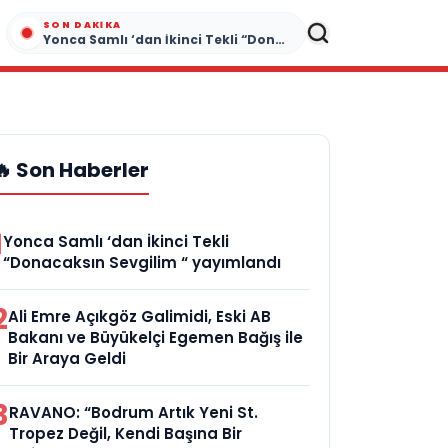
SON DAKIKA
Yonca Samlı ‘dan İkinci Tekli “Donacaksın Sevgilim “ yayımlandı
🔥 Son Haberler
1
Yonca Samlı ‘dan İkinci Tekli
“Donacaksın Sevgilim “ yayımlandı
2
Ali Emre Açıkgöz Galimidi, Eski AB
Bakanı ve Büyükelçi Egemen Bağış ile
Bir Araya Geldi
3
RAVANO: “Bodrum Artık Yeni St.
Tropez Değil, Kendi Başına Bir