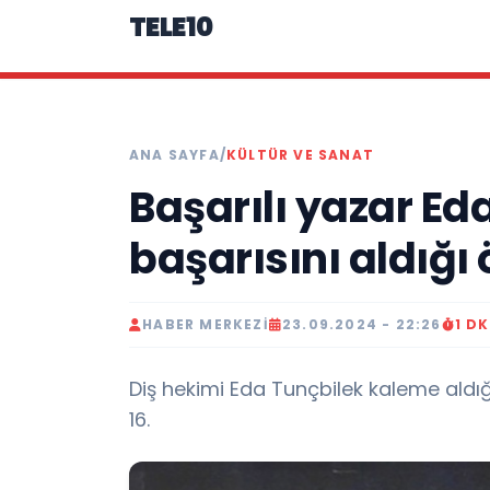
TELE10
ANA SAYFA
/
KÜLTÜR VE SANAT
Başarılı yazar Ed
başarısını aldığı 
HABER MERKEZI
23.09.2024 - 22:26
1 D
Diş hekimi Eda Tunçbilek kaleme aldığı
16.