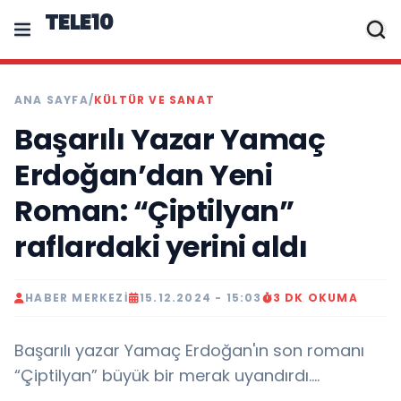
TELE10
ANA SAYFA
/
KÜLTÜR VE SANAT
Başarılı Yazar Yamaç
Erdoğan’dan Yeni
Roman: “Çiptilyan”
raflardaki yerini aldı
HABER MERKEZI
15.12.2024 - 15:03
3 DK OKUMA
Başarılı yazar Yamaç Erdoğan'ın son romanı
“Çiptilyan” büyük bir merak uyandırdı....