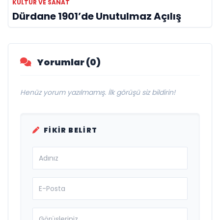
KÜLTÜR VE SANAT
Dürdane 1901’de Unutulmaz Açılış
Yorumlar (0)
Henüz yorum yazılmamış. İlk görüşü siz bildirin!
FIKIR BELIRT