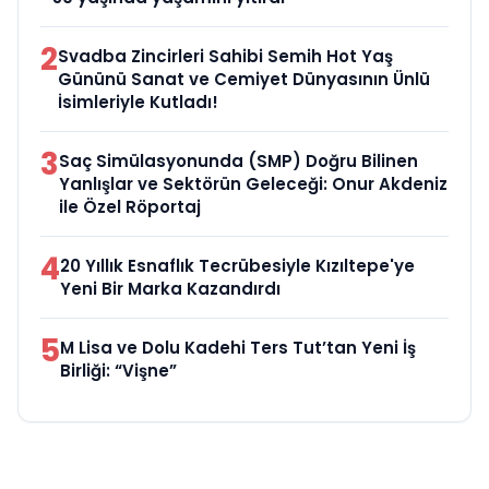
2
Svadba Zincirleri Sahibi Semih Hot Yaş
Gününü Sanat ve Cemiyet Dünyasının Ünlü
İsimleriyle Kutladı!
3
Saç Simülasyonunda (SMP) Doğru Bilinen
Yanlışlar ve Sektörün Geleceği: Onur Akdeniz
ile Özel Röportaj
4
20 Yıllık Esnaflık Tecrübesiyle Kızıltepe'ye
Yeni Bir Marka Kazandırdı
5
M Lisa ve Dolu Kadehi Ters Tut’tan Yeni İş
Birliği: “Vişne”