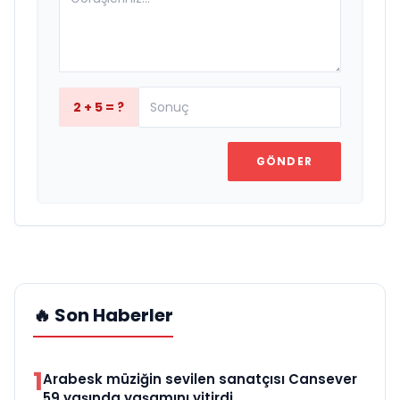
2 + 5 = ?
GÖNDER
🔥 Son Haberler
1
Arabesk müziğin sevilen sanatçısı Cansever
59 yaşında yaşamını yitirdi