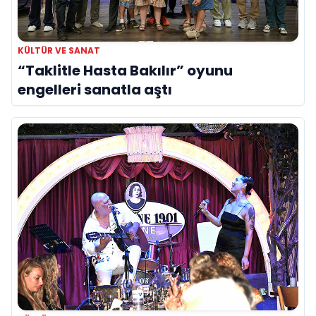
KÜLTÜR VE SANAT
“Taklitle Hasta Bakılır” oyunu
engelleri sanatla aştı