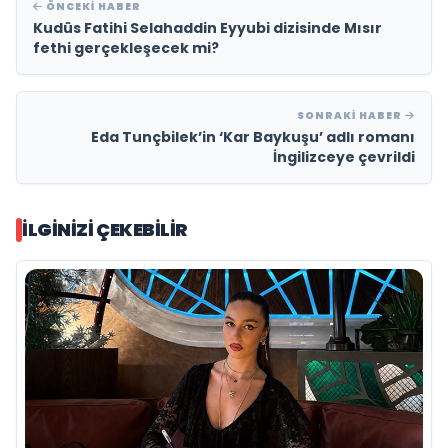
ÖNCEKI HABER
Kudüs Fatihi Selahaddin Eyyubi dizisinde Mısır
fethi gerçekleşecek mi?
SONRAKI HABER
Eda Tunçbilek’in ‘Kar Baykuşu’ adlı romanı
İngilizceye çevrildi
İLGINIZI ÇEKEBILIR