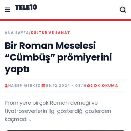
TELE10
ANA SAYFA
/
KÜLTÜR VE SANAT
Bir Roman Meselesi
“Cümbüş” prömiyerini
yaptı
HABER MERKEZI
09.12.2024 - 03:16
2 DK OKUMA
Prömiyere birçok Roman derneği ve
tiyatroseverlerin ilgi gösterdiği gözlerden
kaçmadı....