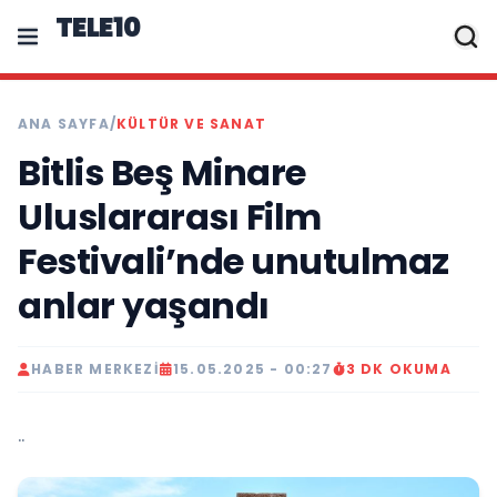
TELE10
ANA SAYFA
/
KÜLTÜR VE SANAT
Bitlis Beş Minare
Uluslararası Film
Festivali’nde unutulmaz
anlar yaşandı
HABER MERKEZI
15.05.2025 - 00:27
3 DK OKUMA
..