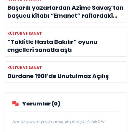
Başarılı yazarlardan Azime Savaş’tan
başucu kitabı “Emanet” raflardaki
yerini aldı
KÜLTÜR VE SANAT
“Taklitle Hasta Bakılır” oyunu
engelleri sanatla aştı
KÜLTÜR VE SANAT
Dürdane 1901’de Unutulmaz Açılış
Yorumlar (0)
Henüz yorum yazılmamış. İlk görüşü siz bildirin!