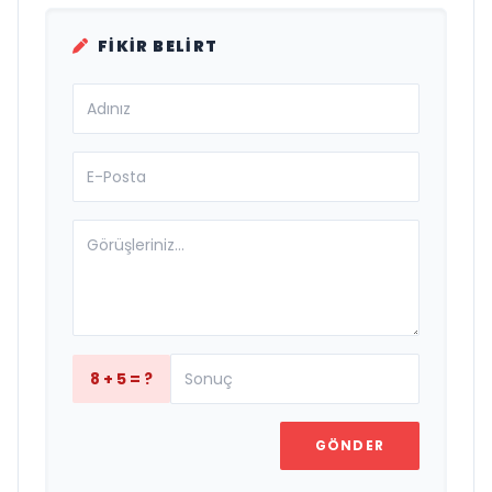
FIKIR BELIRT
8 + 5 = ?
GÖNDER