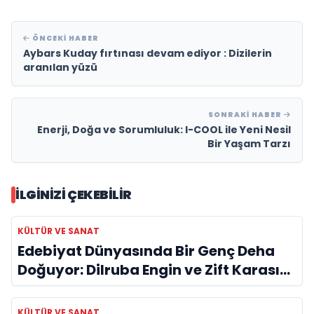
ÖNCEKI HABER
Aybars Kuday fırtınası devam ediyor : Dizilerin
aranılan yüzü
SONRAKI HABER
Enerji, Doğa ve Sorumluluk: I-COOL ile Yeni Nesil
Bir Yaşam Tarzı
İLGINIZI ÇEKEBILIR
KÜLTÜR VE SANAT
Edebiyat Dünyasında Bir Genç Deha
Doğuyor: Dilruba Engin ve Zift Karası
Evreni ‘AVENOİR’
KÜLTÜR VE SANAT