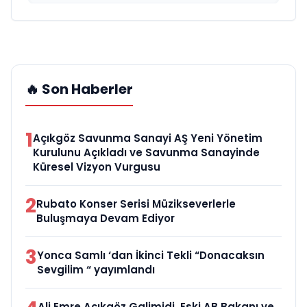
🔥 Son Haberler
1
Açıkgöz Savunma Sanayi AŞ Yeni Yönetim
Kurulunu Açıkladı ve Savunma Sanayinde
Küresel Vizyon Vurgusu
2
Rubato Konser Serisi Müzikseverlerle
Buluşmaya Devam Ediyor
3
Yonca Samlı ‘dan İkinci Tekli “Donacaksın
Sevgilim “ yayımlandı
Ali Emre Açıkgöz Galimidi, Eski AB Bakanı ve