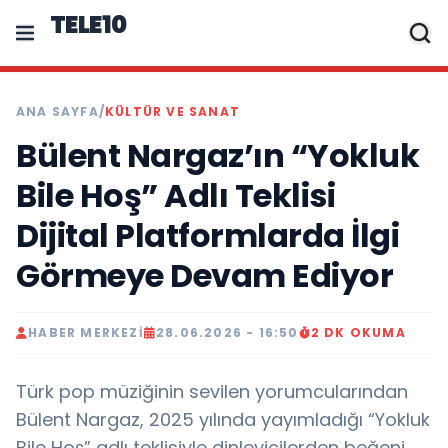
TELE10
ANA SAYFA
/
KÜLTÜR VE SANAT
Bülent Nargaz’ın “Yokluk
Bile Hoş” Adlı Teklisi
Dijital Platformlarda İlgi
Görmeye Devam Ediyor
HABER MERKEZI
28.06.2026 - 16:50
2 DK OKUMA
Türk pop müziğinin sevilen yorumcularından
Bülent Nargaz, 2025 yılında yayımladığı “Yokluk
Bile Hoş” adlı teklisiyle dinleyicilerden beğeni