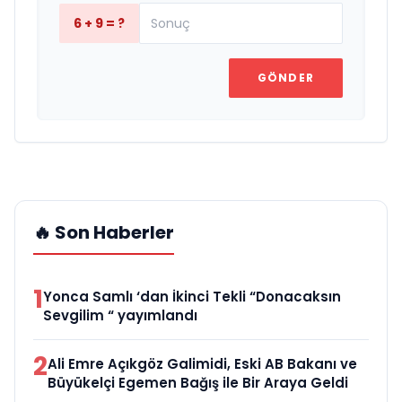
6 + 9 = ?
GÖNDER
🔥 Son Haberler
1
Yonca Samlı ‘dan İkinci Tekli “Donacaksın
Sevgilim “ yayımlandı
2
Ali Emre Açıkgöz Galimidi, Eski AB Bakanı ve
Büyükelçi Egemen Bağış ile Bir Araya Geldi