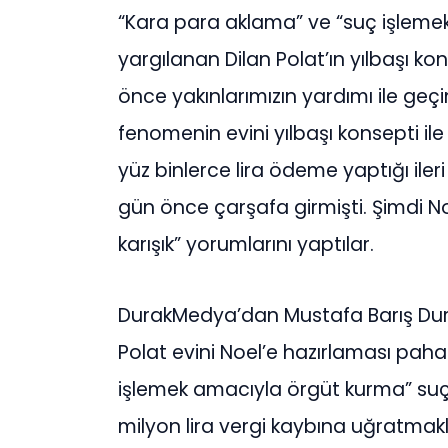
“Kara para aklama” ve “suç işleme
yargılanan Dilan Polat’ın yılbaşı k
önce yakınlarımızın yardımı ile geç
fenomenin evini yılbaşı konsepti il
yüz binlerce lira ödeme yaptığı ileri 
gün önce çarşafa girmişti. Şimdi Noe
karışık” yorumlarını yaptılar.
DurakMedya’dan Mustafa Barış Dur
Polat evini Noel’e hazırlaması pah
işlemek amacıyla örgüt kurma” suç
milyon lira vergi kaybına uğratmakl