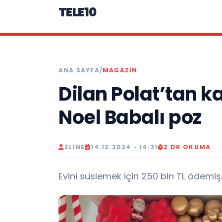
TELE10
ANA SAYFA
/
MAGAZIN
Dilan Polat’tan k
Noel Babalı poz
ZLINE
14.12.2024 - 14:31
2 DK OKUMA
Evini süslemek için 250 bin TL ödemiş.