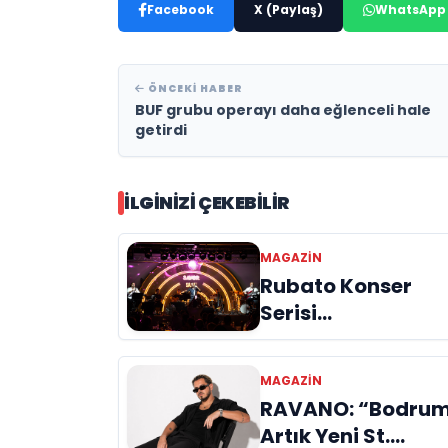
Facebook
X (Paylaş)
WhatsApp
ÖNCEKI HABER
BUF grubu operayı daha eğlenceli hale
getirdi
İLGINIZI ÇEKEBILIR
MAGAZIN
Rubato Konser
Serisi
Müzikseverlerle
Buluşmaya Deva
MAGAZIN
Ediyor
RAVANO: “Bodru
Artık Yeni St.