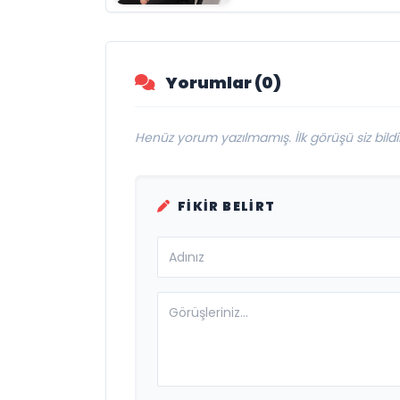
Tropez Değil, Kend
Başına Bir
Referans”
Yorumlar (0)
Henüz yorum yazılmamış. İlk görüşü siz bildir
FIKIR BELIRT