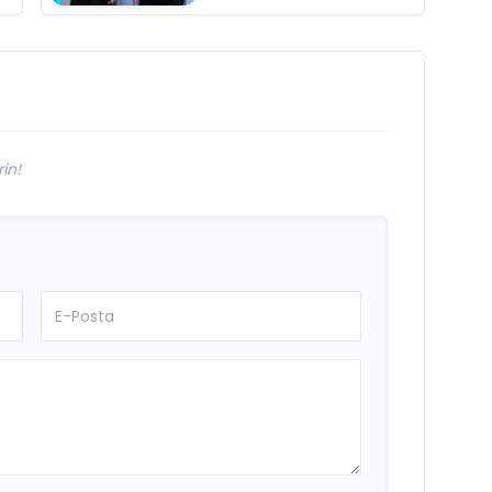
"Kaç Kurtul" ile
i
Tarz Değiştirdiler
in!