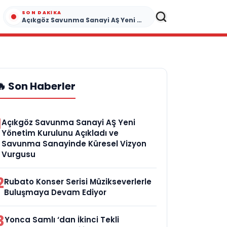
SON DAKIKA
Açıkgöz Savunma Sanayi AŞ Yeni Yönetim Kurulunu Açıkladı ve Savunma Sanayinde Küresel Vizyon Vurgusu
🔥 Son Haberler
1
Açıkgöz Savunma Sanayi AŞ Yeni
Yönetim Kurulunu Açıkladı ve
Savunma Sanayinde Küresel Vizyon
Vurgusu
2
Rubato Konser Serisi Müzikseverlerle
Buluşmaya Devam Ediyor
3
Yonca Samlı ‘dan İkinci Tekli