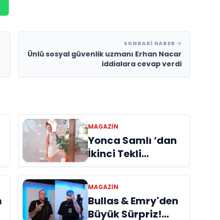
SONRAKI HABER
Ünlü sosyal güvenlik uzmanı Erhan Nacar
iddialara cevap verdi
MAGAZIN
Yonca Samlı ‘dan
İkinci Tekli
“Donacaksın
Sevgilim “
m
MAGAZIN
yayımlandı
Bullas & Emry'den
m
Büyük Sürpriz!