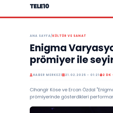
TELE10
ANA SAYFA
/
KÜLTÜR VE SANAT
Enigma Varyasyo
prömiyer ile seyir
HABER MERKEZI
21.02.2025 - 01:21
2 DK
Cihangir Köse ve Ercan Özdal "Enigma
prömiyerinde gösterdikleri performansl