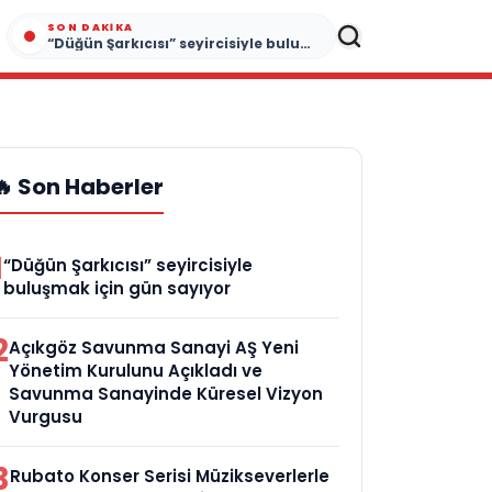
SON DAKIKA
“Düğün Şarkıcısı” seyircisiyle buluşmak için gün sayıyor
🔥 Son Haberler
1
“Düğün Şarkıcısı” seyircisiyle
buluşmak için gün sayıyor
2
Açıkgöz Savunma Sanayi AŞ Yeni
Yönetim Kurulunu Açıkladı ve
Savunma Sanayinde Küresel Vizyon
Vurgusu
3
Rubato Konser Serisi Müzikseverlerle