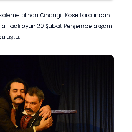
kaleme alınan Cihangir Köse tarafından
nları adlı oyun 20 Şubat Perşembe akşamı
buluştu.