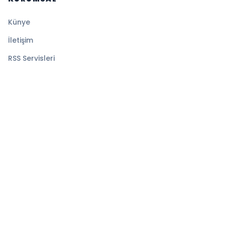
Künye
İletişim
RSS Servisleri
YASAL
Gizlilik Politikası
Kullanım Şartları
Çerez Politikası
© 2026 TELE10. Tüm hakları saklıdır.
Altyapı:
BEYNSOFT
HABER YAZILIMI