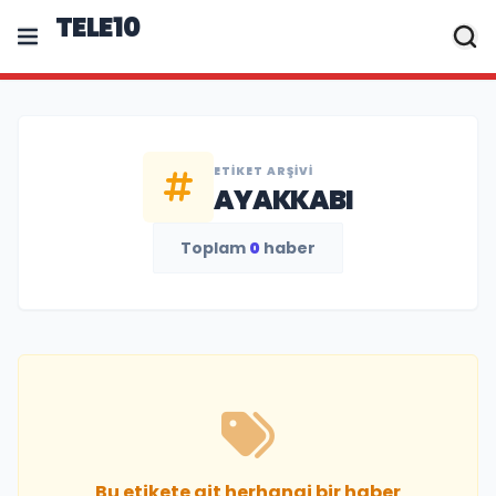
TELE10
ETIKET ARŞIVI
AYAKKABI
Toplam
0
haber
Bu etikete ait herhangi bir haber