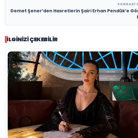
SONRAKI 
Demet Şener’den Hasretlerin Şairi Erhan Pendük’e G
İLGINIZI ÇEKEBILIR