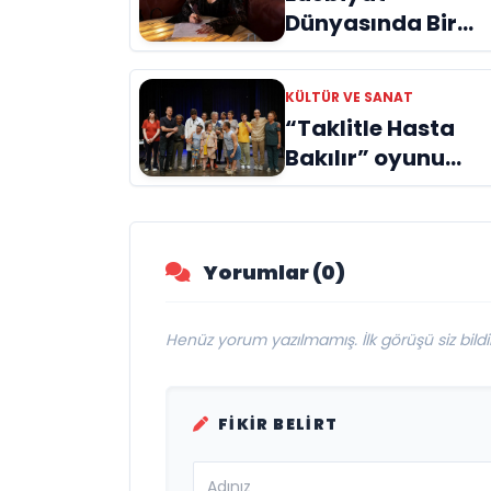
Dünyasında Bir
Genç Deha
Doğuyor: Dilruba
KÜLTÜR VE SANAT
Engin ve Zift Karas
“Taklitle Hasta
Evreni ‘AVENOİR’
Bakılır” oyunu
engelleri sanatla
aştı
Yorumlar (0)
Henüz yorum yazılmamış. İlk görüşü siz bildir
FIKIR BELIRT