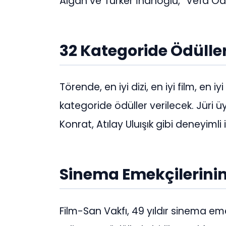
Algan ve Türker İnanoğlu, “Vefa Ödü
32 Kategoride Ödüller
Törende, en iyi dizi, en iyi film, en 
kategoride ödüller verilecek. Jüri ü
Konrat, Atılay Uluışık gibi deneyimli i
Sinema Emekçilerini
Film-San Vakfı, 49 yıldır sinema eme