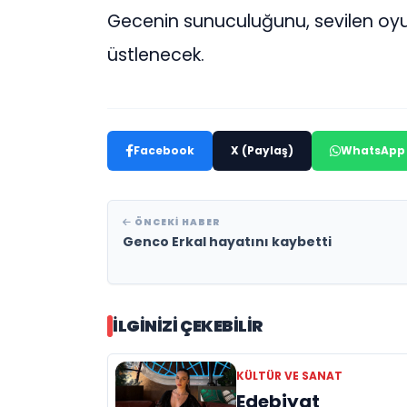
Gecenin sunuculuğunu, sevilen oyu
üstlenecek.
Facebook
X (Paylaş)
WhatsApp
ÖNCEKI HABER
Genco Erkal hayatını kaybetti
İLGINIZI ÇEKEBILIR
KÜLTÜR VE SANAT
Edebiyat