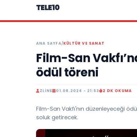
TELE10
ANA SAYFA
/
KÜLTÜR VE SANAT
Film-San Vakfı’n
ödül töreni
ZLINE
01.08.2024 - 21:53
2 DK OKUMA
Film-San Vakfı'nın düzenleyeceği ödül
soluk getirecek.