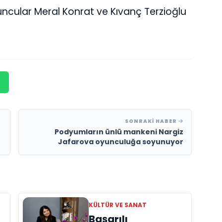
ncular Meral Konrat ve Kıvanç Terzioğlu
SONRAKI HABER
Podyumların ünlü mankeni Nargiz
Jafarova oyunculuğa soyunuyor
KÜLTÜR VE SANAT
Başarılı