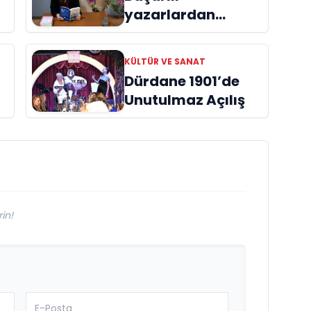
yazarlardan
Azime Savaş’tan
başucu kitabı
KÜLTÜR VE SANAT
ı
“Emanet”
Dürdane 1901’de
raflardaki yerini
Unutulmaz Açılış
aldı
in!