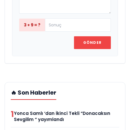
3 + 9 = ?
GÖNDER
🔥 Son Haberler
1
Yonca Samlı ‘dan İkinci Tekli “Donacaksın
Sevgilim “ yayımlandı