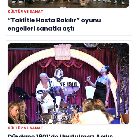
KÜLTÜR VE SANAT
“Taklitle Hasta Bakılır” oyunu
engelleri sanatla aştı
KÜLTÜR VE SANAT
Dürdane 1901’de Unutulmaz Açılış