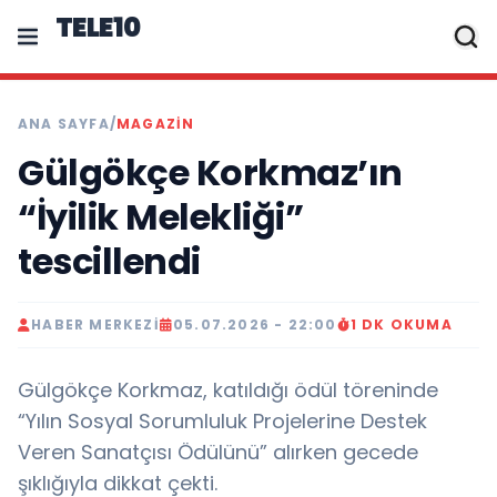
TELE10
ANA SAYFA
/
MAGAZIN
Gülgökçe Korkmaz’ın
“İyilik Melekliği”
tescillendi
HABER MERKEZI
05.07.2026 - 22:00
1 DK OKUMA
Gülgökçe Korkmaz, katıldığı ödül töreninde
“Yılın Sosyal Sorumluluk Projelerine Destek
Veren Sanatçısı Ödülünü” alırken gecede
şıklığıyla dikkat çekti.