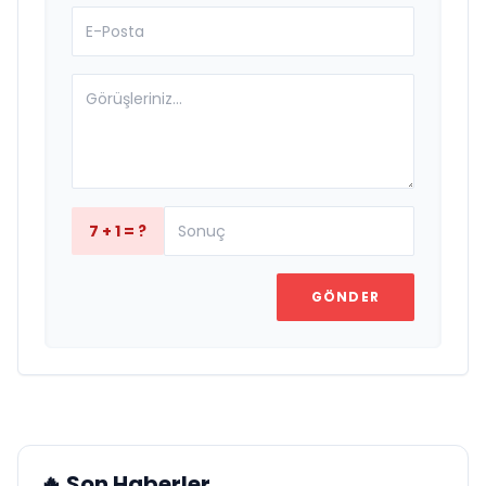
7 + 1 = ?
GÖNDER
🔥 Son Haberler