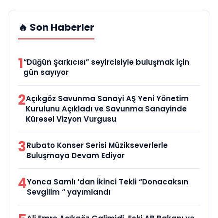
🔥 Son Haberler
1
“Düğün Şarkıcısı” seyircisiyle buluşmak için
gün sayıyor
2
Açıkgöz Savunma Sanayi AŞ Yeni Yönetim
Kurulunu Açıkladı ve Savunma Sanayinde
Küresel Vizyon Vurgusu
3
Rubato Konser Serisi Müzikseverlerle
Buluşmaya Devam Ediyor
4
Yonca Samlı ‘dan İkinci Tekli “Donacaksın
Sevgilim “ yayımlandı