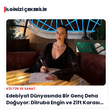
İLGINIZI ÇEKEBILIR
KÜLTÜR VE SANAT
Edebiyat Dünyasında Bir Genç Deha
Doğuyor: Dilruba Engin ve Zift Karası
Evreni ‘AVENOİR’