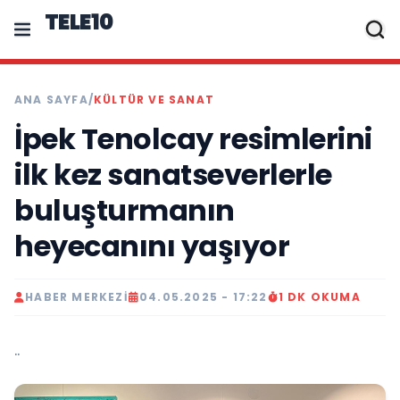
TELE10
ANA SAYFA
/
KÜLTÜR VE SANAT
İpek Tenolcay resimlerini
ilk kez sanatseverlerle
buluşturmanın
heyecanını yaşıyor
HABER MERKEZI
04.05.2025 - 17:22
1 DK OKUMA
..