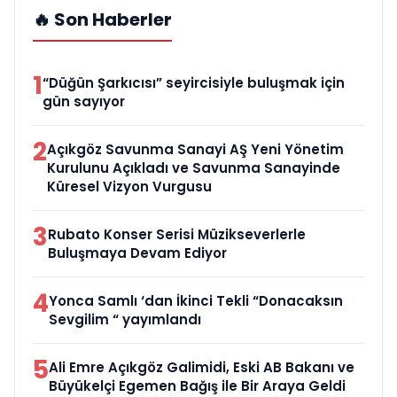
🔥 Son Haberler
1
“Düğün Şarkıcısı” seyircisiyle buluşmak için
gün sayıyor
2
Açıkgöz Savunma Sanayi AŞ Yeni Yönetim
Kurulunu Açıkladı ve Savunma Sanayinde
Küresel Vizyon Vurgusu
3
Rubato Konser Serisi Müzikseverlerle
Buluşmaya Devam Ediyor
4
Yonca Samlı ‘dan İkinci Tekli “Donacaksın
Sevgilim “ yayımlandı
5
Ali Emre Açıkgöz Galimidi, Eski AB Bakanı ve
Büyükelçi Egemen Bağış ile Bir Araya Geldi