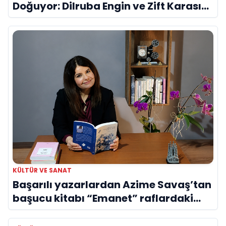
Doğuyor: Dilruba Engin ve Zift Karası
Evreni ‘AVENOİR’
KÜLTÜR VE SANAT
Başarılı yazarlardan Azime Savaş’tan
başucu kitabı “Emanet” raflardaki
yerini aldı