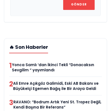
GÖNDER
🔥 Son Haberler
1
Yonca Samlı ‘dan İkinci Tekli “Donacaksın
Sevgilim “ yayımlandı
2
Ali Emre Açıkgöz Galimidi, Eski AB Bakanı ve
Büyükelçi Egemen Bağış ile Bir Araya Geldi
3
RAVANO: “Bodrum Artık Yeni St. Tropez Değil,
Kendi Başına Bir Referans”