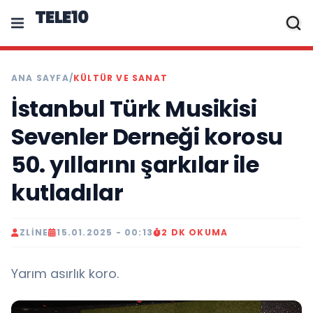
TELE10
ANA SAYFA
/
KÜLTÜR VE SANAT
İstanbul Türk Musikisi
Sevenler Derneği korosu
50. yıllarını şarkılar ile
kutladılar
ZLINE
15.01.2025 - 00:13
2 DK OKUMA
Yarım asırlık koro.