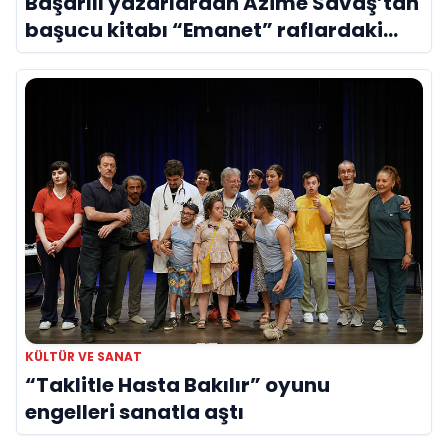
Başarılı yazarlardan Azime Savaş’tan
başucu kitabı “Emanet” raflardaki
yerini aldı
KÜLTÜR VE SANAT
“Taklitle Hasta Bakılır” oyunu
engelleri sanatla aştı