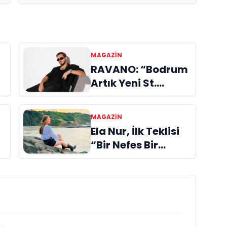
MAGAZIN
RAVANO: “Bodrum
Artık Yeni St.
Tropez Değil, Kendi
Başına Bir
MAGAZIN
Referans”
Ela Nur, İlk Teklisi
“Bir Nefes Bir
Gölge” ile Müzik
Yolculuğuna
Başladı