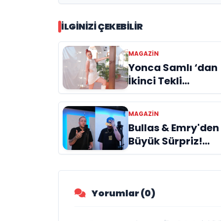
ediyor
İLGINIZI ÇEKEBILIR
MAGAZIN
Yonca Samlı ‘dan
İkinci Tekli
“Donacaksın
Sevgilim “
MAGAZIN
yayımlandı
Bullas & Emry'den
Büyük Sürpriz!
"Kaç Kurtul" ile
Tarz Değiştirdiler
Yorumlar (0)