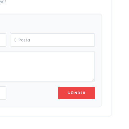
in!
GÖNDER