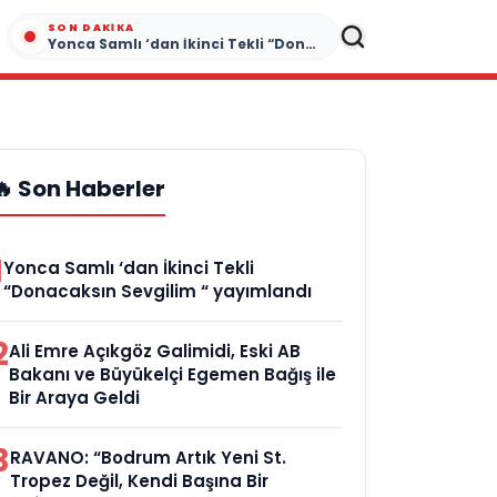
SON DAKIKA
Yonca Samlı ‘dan İkinci Tekli “Donacaksın Sevgilim “ yayımlandı
🔥 Son Haberler
1
Yonca Samlı ‘dan İkinci Tekli
“Donacaksın Sevgilim “ yayımlandı
2
Ali Emre Açıkgöz Galimidi, Eski AB
Bakanı ve Büyükelçi Egemen Bağış ile
Bir Araya Geldi
3
RAVANO: “Bodrum Artık Yeni St.
Tropez Değil, Kendi Başına Bir