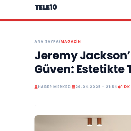
TELE10
ANA SAYFA
/
MAGAZIN
Jeremy Jackson’
Güven: Estetikte 
HABER MERKEZI
29.04.2025 - 21:54
1 D
..