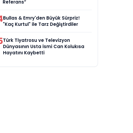
Referans”
4
Bullas & Emry'den Büyük Sürpriz!
"Kaç Kurtul" ile Tarz Değiştirdiler
5
Türk Tiyatrosu ve Televizyon
Dünyasının Usta İsmi Can Kolukısa
Hayatını Kaybetti