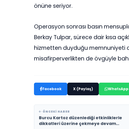
önüne seriyor.
Operasyon sonrası basın mensuplar
Berkay Tulpar, sürece dair kısa açı
hizmetten duyduğu memnuniyeti dil
misafirperverlikten de övgüyle bahs
Facebook
X (Paylaş)
WhatsApp
ÖNCEKI HABER
Burcu Kartoz düzenlediği etkinliklerle
dikkatleri üzerine çekmeye devam