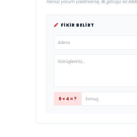
Henüz yorum yazılmamış. İlk görüşü siz bildir
FIKIR BELIRT
6 + 4 = ?