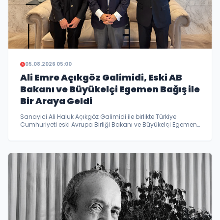
05.08.2026 05:00
Ali Emre Açıkgöz Galimidi, Eski AB
Bakanı ve Büyükelçi Egemen Bağış ile
Bir Araya Geldi
Sanayici Ali Haluk Açıkgöz Galimidi ile birlikte Türkiye
Cumhuriyeti eski Avrupa Birliği Bakanı ve Büyükelçi Egemen
Bağış ile bir araya gelen Ali Emre Açıkgöz Galimidi,
diplomasi, uluslararası ilişkiler ve iş dünyasına ilişkin
kapsamlı değerlendirmelerde bulundu. Görüşmede küresel
gelişmeler, yatırım fırsatları ve uluslararası iş birlikleri ele
alındı…