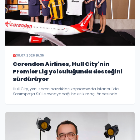
30.07.2026 16:35
Corendon Airlines, Hull City'nin
Premier Lig yolculuğunda desteğini
sürdürüyor
Hull City, yeni sezon hazırlıkları kapsamında İstanbul'da
Kasımpaşa SK ile oynayacağı hazırlık maçı öncesinde
düzenlediği basın toplantısında yeni sezon hedeflerini ve
kulübün gelecek vizyonunu paylaştı.