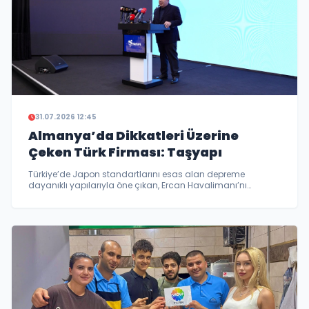
31.07.2026 12:45
Almanya’da Dikkatleri Üzerine
Çeken Türk Firması: Taşyapı
Türkiye’de Japon standartlarını esas alan depreme
dayanıklı yapılarıyla öne çıkan, Ercan Havalimanı’nı
yeniden inşa ederek Kuzey Kıbrıs’ın ulaşım ve turizm
kapasitesine önemli katkı sağlayan Taşyapı, bu kez
Almanya’daki projesiyle gündeme geldi. ...