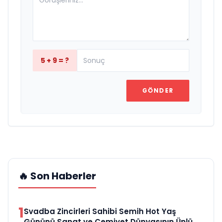
5 + 9 = ?
GÖNDER
🔥 Son Haberler
1
Svadba Zincirleri Sahibi Semih Hot Yaş
Gününü Sanat ve Cemiyet Dünyasının Ünlü