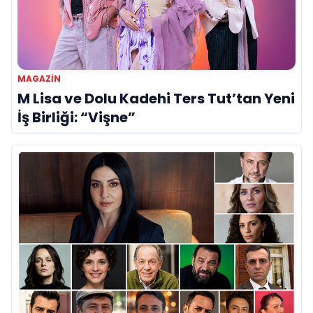
MAGAZIN
M Lisa ve Dolu Kadehi Ters Tut’tan Yeni
İş Birliği: “Vişne”