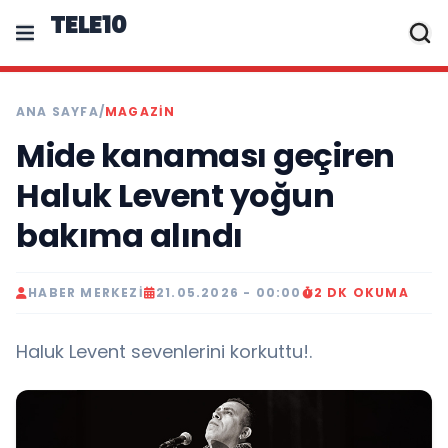
TELE10
ANA SAYFA
/
MAGAZIN
Mide kanaması geçiren
Haluk Levent yoğun
bakıma alındı
HABER MERKEZI
21.05.2026 - 00:00
2 DK OKUMA
Haluk Levent sevenlerini korkuttu!.