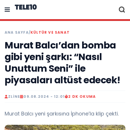
TELE10
ANA SAYFA
/
KÜLTÜR VE SANAT
Murat Balcı’dan bomba
gibi yeni şarkı: “Nasıl
Unuttum Seni” ile
piyasaları altüst edecek!
ZLINE
09.08.2024 - 12:01
2 DK OKUMA
Murat Balcı yeni şarkısına İphone’la klip çekti.