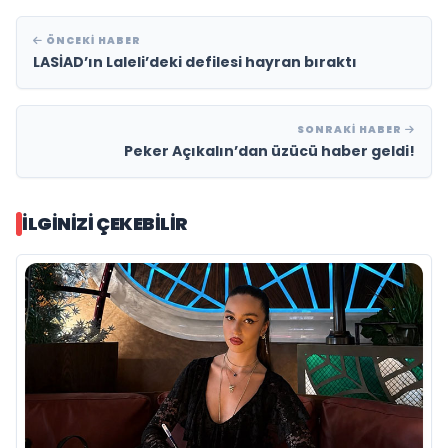
ÖNCEKI HABER
LASİAD’ın Laleli’deki defilesi hayran bıraktı
SONRAKI HABER
Peker Açıkalın’dan üzücü haber geldi!
İLGINIZI ÇEKEBILIR