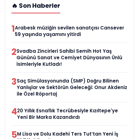
🔥 Son Haberler
1
Arabesk müziğin sevilen sanatçısı Cansever
59 yaşında yaşamını yitirdi
2
Svadba Zincirleri Sahibi Semih Hot Yaş
Gününü Sanat ve Cemiyet Dünyasının Ünlü
İsimleriyle Kutladı!
3
Saç Simülasyonunda (SMP) Doğru Bilinen
Yanlışlar ve Sektörün Geleceği: Onur Akdeniz
ile Özel Röportaj
4
20 Yıllık Esnaflık Tecrübesiyle Kızıltepe'ye
Yeni Bir Marka Kazandırdı
5
M Lisa ve Dolu Kadehi Ters Tut’tan Yeni İş