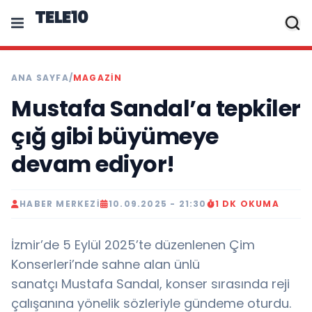
TELE10
ANA SAYFA
/
MAGAZIN
Mustafa Sandal’a tepkiler
çığ gibi büyümeye
devam ediyor!
HABER MERKEZI
10.09.2025 - 21:30
1 DK OKUMA
İzmir’de 5 Eylül 2025’te düzenlenen Çim
Konserleri’nde sahne alan ünlü
sanatçı Mustafa Sandal, konser sırasında reji
çalışanına yönelik sözleriyle gündeme oturdu.