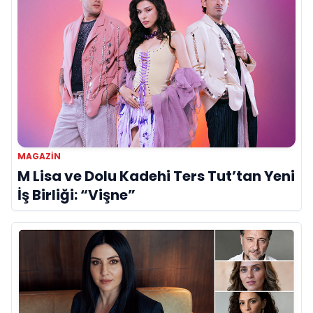
MAGAZIN
M Lisa ve Dolu Kadehi Ters Tut’tan Yeni
İş Birliği: “Vişne”