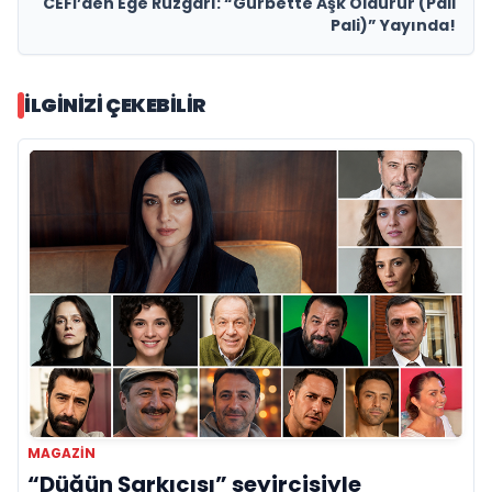
CEFİ’den Ege Rüzgârı: “Gurbette Aşk Öldürür (Pali
Pali)” Yayında!
İLGINIZI ÇEKEBILIR
MAGAZIN
“Düğün Şarkıcısı” seyircisiyle