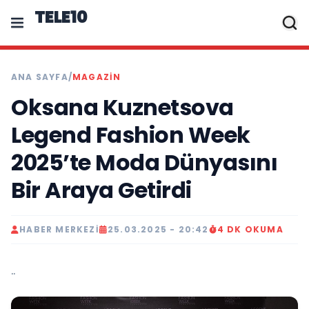
TELE10
ANA SAYFA
/
MAGAZIN
Oksana Kuznetsova
Legend Fashion Week
2025’te Moda Dünyasını
Bir Araya Getirdi
HABER MERKEZI
25.03.2025 - 20:42
4 DK OKUMA
..