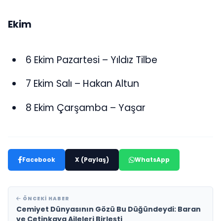
Ekim
6 Ekim Pazartesi – Yıldız Tilbe
7 Ekim Salı – Hakan Altun
8 Ekim Çarşamba – Yaşar
Facebook
X (Paylaş)
WhatsApp
ÖNCEKI HABER
Cemiyet Dünyasının Gözü Bu Düğündeydi: Baran
ve Çetinkaya Aileleri Birleşti