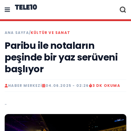
TELE10
ANA SAYFA
/
KÜLTÜR VE SANAT
Paribu ile notaların
peşinde bir yaz serüveni
başlıyor
HABER MERKEZI
04.06.2025 - 02:26
3 DK OKUMA
..