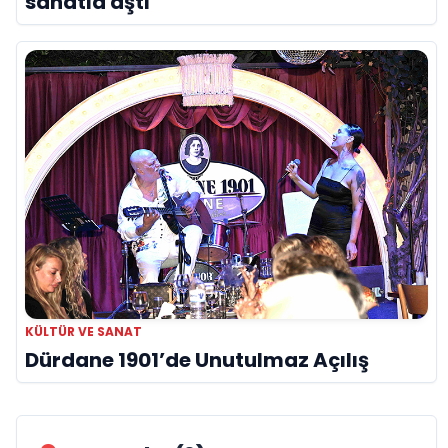
sanatla aştı
KÜLTÜR VE SANAT
Dürdane 1901’de Unutulmaz Açılış