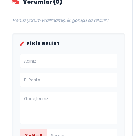
Yorumlar (0)
Henüz yorum yazılmamış. İlk görüşü siz bildirin!
FIKIR BELIRT
3 + 9 = ?