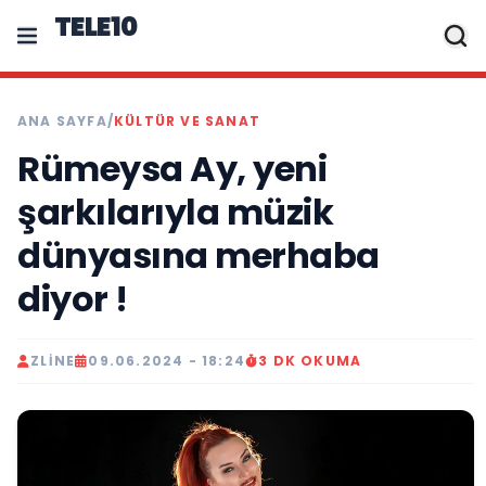
TELE10
ANA SAYFA
/
KÜLTÜR VE SANAT
Rümeysa Ay, yeni
şarkılarıyla müzik
dünyasına merhaba
diyor !
ZLINE
09.06.2024 - 18:24
3 DK OKUMA