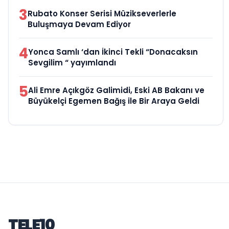
3
Rubato Konser Serisi Müzikseverlerle
Buluşmaya Devam Ediyor
4
Yonca Samlı ‘dan İkinci Tekli “Donacaksın
Sevgilim “ yayımlandı
5
Ali Emre Açıkgöz Galimidi, Eski AB Bakanı ve
Büyükelçi Egemen Bağış ile Bir Araya Geldi
TELE10