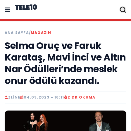
TELE10
ANA SAYFA
/
MAGAZIN
Selma Oruç ve Faruk
Karataş, Mavi İnci ve Altın
Nar Ödülleri’nde meslek
onur ödülü kazandı.
ZLINE
04.09.2023 - 16:11
2 DK OKUMA