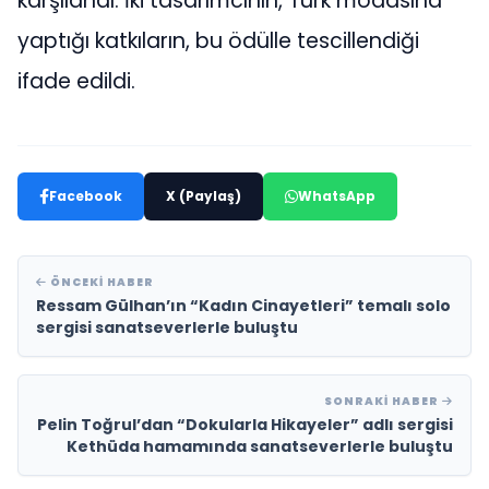
karşılandı. İki tasarımcının, Türk modasına
yaptığı katkıların, bu ödülle tescillendiği
ifade edildi.
Facebook
X (Paylaş)
WhatsApp
ÖNCEKI HABER
Ressam Gülhan’ın “Kadın Cinayetleri” temalı solo
sergisi sanatseverlerle buluştu
SONRAKI HABER
Pelin Toğrul’dan “Dokularla Hikayeler” adlı sergisi
Kethüda hamamında sanatseverlerle buluştu