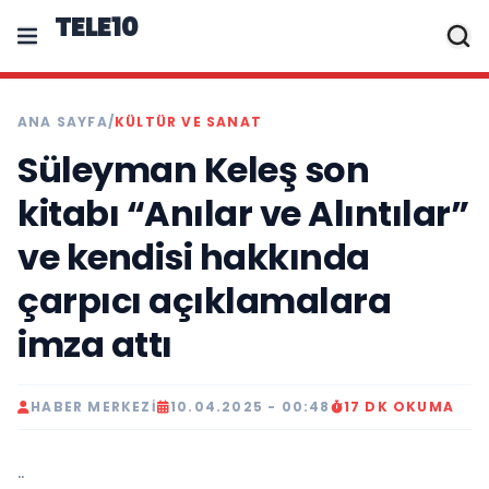
TELE10
ANA SAYFA
/
KÜLTÜR VE SANAT
Süleyman Keleş son
kitabı “Anılar ve Alıntılar”
ve kendisi hakkında
çarpıcı açıklamalara
imza attı
HABER MERKEZI
10.04.2025 - 00:48
17 DK OKUMA
..