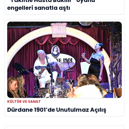
“Taklitle Hasta Bakılır” oyunu
engelleri sanatla aştı
KÜLTÜR VE SANAT
Dürdane 1901’de Unutulmaz Açılış