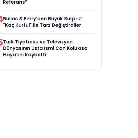
Referans”
4
Bullas & Emry'den Büyük Sürpriz!
"Kaç Kurtul" ile Tarz Değiştirdiler
5
Türk Tiyatrosu ve Televizyon
Dünyasının Usta İsmi Can Kolukısa
Hayatını Kaybetti