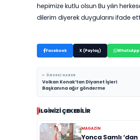
hepimize kutlu olsun Bu yılın herkes
dilerim diyerek duygularını ifade ett
Facebook
X (Paylaş)
WhatsApp
ÖNCEKI HABER
Volkan Konak’tan Diyanet İşleri
Başkanına ağır gönderme
İLGINIZI ÇEKEBILIR
MAGAZIN
Yonca Samlı ‘dan