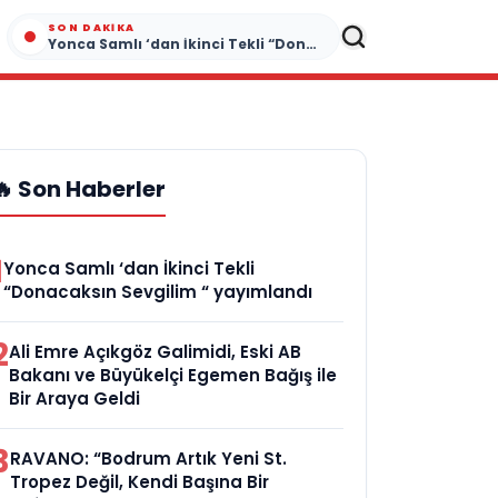
SON DAKIKA
Yonca Samlı ‘dan İkinci Tekli “Donacaksın Sevgilim “ yayımlandı
🔥 Son Haberler
1
Yonca Samlı ‘dan İkinci Tekli
“Donacaksın Sevgilim “ yayımlandı
2
Ali Emre Açıkgöz Galimidi, Eski AB
Bakanı ve Büyükelçi Egemen Bağış ile
Bir Araya Geldi
3
RAVANO: “Bodrum Artık Yeni St.
Tropez Değil, Kendi Başına Bir