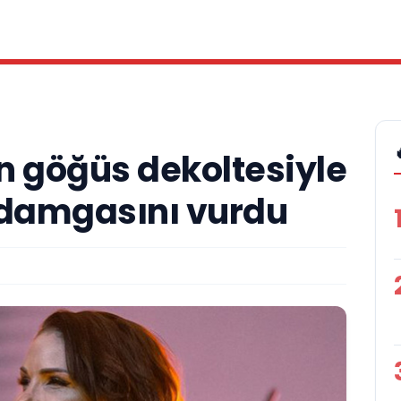
n göğüs dekoltesiyle
 damgasını vurdu