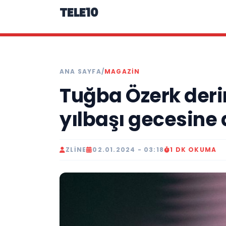
TELE10
ANA SAYFA
/
MAGAZIN
Tuğba Özerk deri
yılbaşı gecesine
ZLINE
02.01.2024 - 03:18
1 DK OKUMA