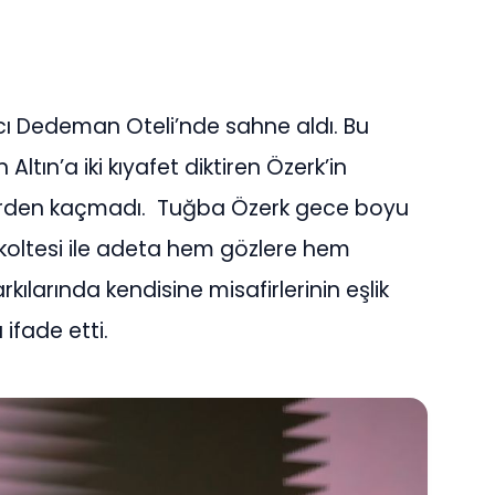
cı Dedeman Oteli’nde sahne aldı. Bu
ltın’a iki kıyafet diktiren Özerk’in
zlerden kaçmadı. Tuğba Özerk gece boyu
koltesi ile adeta hem gözlere hem
kılarında kendisine misafirlerinin eşlik
ifade etti.