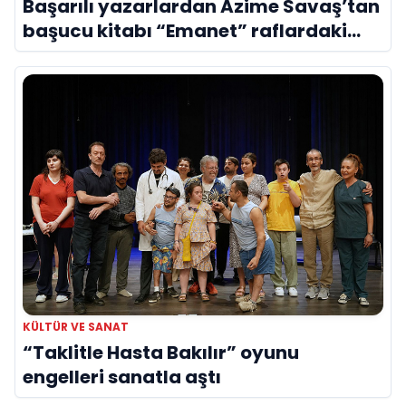
Başarılı yazarlardan Azime Savaş’tan
başucu kitabı “Emanet” raflardaki
yerini aldı
KÜLTÜR VE SANAT
“Taklitle Hasta Bakılır” oyunu
engelleri sanatla aştı