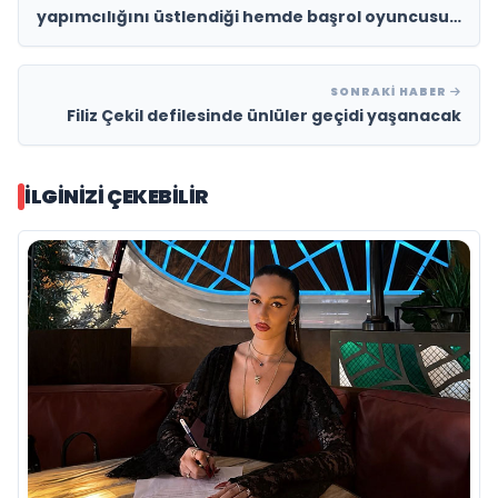
yapımcılığını üstlendiği hemde başrol oyuncusu
olduğu “Savaş Çocuklar Makarna” ve “Teşhir” ile
sanatla güçlü mesaj!
SONRAKI HABER
Filiz Çekil defilesinde ünlüler geçidi yaşanacak
İLGINIZI ÇEKEBILIR