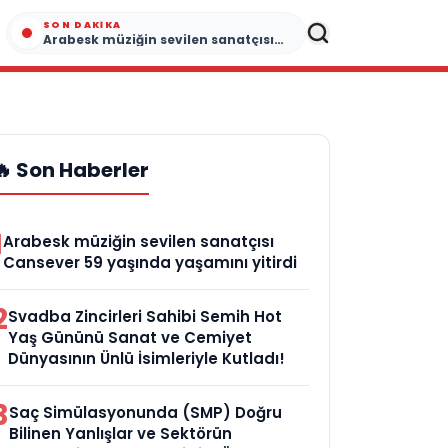
SON DAKIKA
Arabesk müziğin sevilen sanatçısı Cansever 59 yaşında yaşamını yitirdi
🔥 Son Haberler
1
Arabesk müziğin sevilen sanatçısı
Cansever 59 yaşında yaşamını yitirdi
2
Svadba Zincirleri Sahibi Semih Hot
Yaş Gününü Sanat ve Cemiyet
Dünyasının Ünlü İsimleriyle Kutladı!
3
Saç Simülasyonunda (SMP) Doğru
Bilinen Yanlışlar ve Sektörün