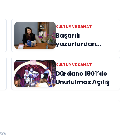
KÜLTÜR VE SANAT
Başarılı
yazarlardan
Azime Savaş’tan
başucu kitabı
KÜLTÜR VE SANAT
ı
“Emanet”
Dürdane 1901’de
raflardaki yerini
Unutulmaz Açılış
aldı
in!