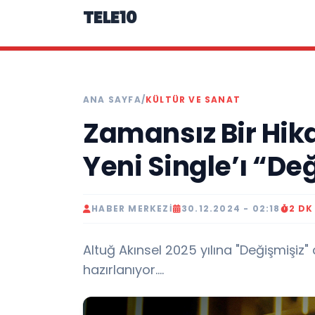
TELE10
ANA SAYFA
/
KÜLTÜR VE SANAT
Zamansız Bir Hika
Yeni Single’ı “De
HABER MERKEZI
30.12.2024 - 02:18
2 D
Altuğ Akınsel 2025 yılına "Değişmişiz" a
hazırlanıyor....