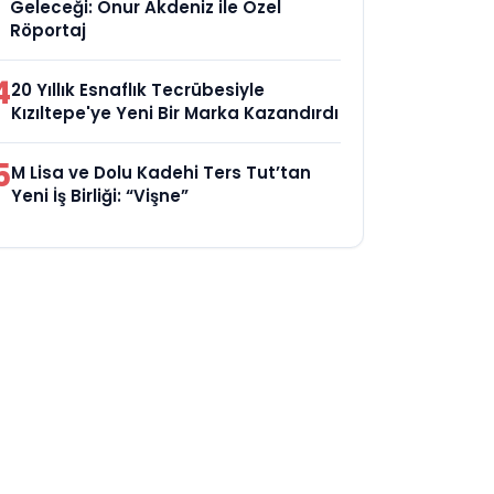
Geleceği: Onur Akdeniz ile Özel
Röportaj
4
20 Yıllık Esnaflık Tecrübesiyle
Kızıltepe'ye Yeni Bir Marka Kazandırdı
5
M Lisa ve Dolu Kadehi Ters Tut’tan
Yeni İş Birliği: “Vişne”