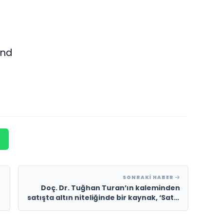
and
SONRAKI HABER
Doç. Dr. Tuğhan Turan’ın kaleminden
satışta altın niteliğinde bir kaynak, ‘Satış
Serbest’