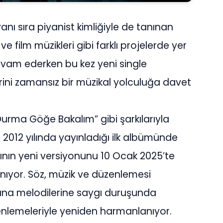
yanı sıra piyanist kimliğiyle de tanınan
e film müzikleri gibi farklı projelerde yer
evam ederken bu kez yeni single
lerini zamansız bir müzikal yolculuğa davet
“Durma Göğe Bakalım” gibi şarkılarıyla
 2012 yılında yayınladığı ilk albümünde
sının yeni versiyonunu 10 Ocak 2025’te
nıyor. Söz, müzik ve düzenlemesi
 ana melodilerine saygı duruşunda
lemeleriyle yeniden harmanlanıyor.