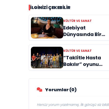
İLGINIZI ÇEKEBILIR
KÜLTÜR VE SANAT
Edebiyat
Dünyasında Bir
Genç Deha
Doğuyor: Dilruba
KÜLTÜR VE SANAT
Engin ve Zift Karas
“Taklitle Hasta
Evreni ‘AVENOİR’
Bakılır” oyunu
engelleri sanatla
aştı
Yorumlar (0)
Henüz yorum yazılmamış. İlk görüşü siz bildir