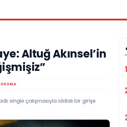
ye: Altuğ Akınsel’in
ğişmişiz”
K OKUMA
dlı single çalışmasıyla iddialı bir girişe