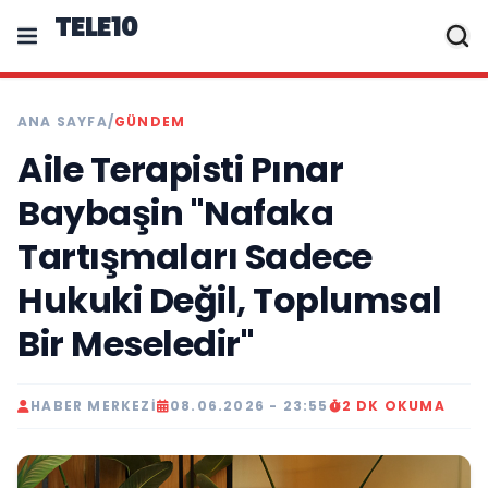
TELE10
ANA SAYFA
/
GÜNDEM
Aile Terapisti Pınar
Baybaşin "Nafaka
Tartışmaları Sadece
Hukuki Değil, Toplumsal
Bir Meseledir"
HABER MERKEZI
08.06.2026 - 23:55
2 DK OKUMA