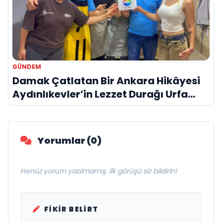
GÜNDEM
Damak Çatlatan Bir Ankara Hikâyesi
Aydınlıkevler’in Lezzet Durağı Urfa
Damak
Yorumlar (0)
Henüz yorum yazılmamış. İlk görüşü siz bildirin!
FIKIR BELIRT