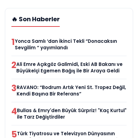
🔥 Son Haberler
1
Yonca Samlı ‘dan İkinci Tekli “Donacaksın
Sevgilim “ yayımlandı
2
Ali Emre Açıkgöz Galimidi, Eski AB Bakanı ve
Büyükelçi Egemen Bağış ile Bir Araya Geldi
3
RAVANO: “Bodrum Artık Yeni St. Tropez Değil,
Kendi Başına Bir Referans”
4
Bullas & Emry'den Büyük Sürpriz! "Kaç Kurtul"
ile Tarz Değiştirdiler
5
Türk Tiyatrosu ve Televizyon Dünyasının