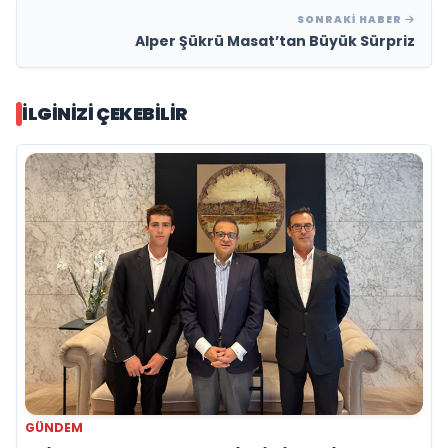
SONRAKI HABER
Alper Şükrü Masat’tan Büyük Sürpriz
İLGINIZI ÇEKEBILIR
GÜNDEM