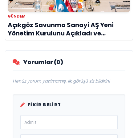
GÜNDEM
Açıkgöz Savunma Sanayi AŞ Yeni
Yönetim Kurulunu Açıkladı ve
Savunma Sanayinde Küresel Vizyon
Vurgusu
Yorumlar (0)
Henüz yorum yazılmamış. İlk görüşü siz bildirin!
FIKIR BELIRT