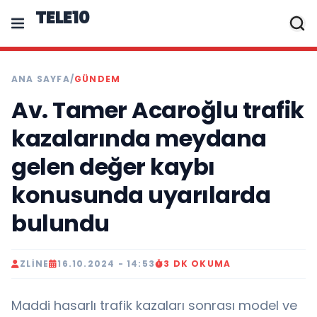
TELE10
ANA SAYFA
/
GÜNDEM
Av. Tamer Acaroğlu trafik
kazalarında meydana
gelen değer kaybı
konusunda uyarılarda
bulundu
ZLINE
16.10.2024 - 14:53
3 DK OKUMA
Maddi hasarlı trafik kazaları sonrası model ve