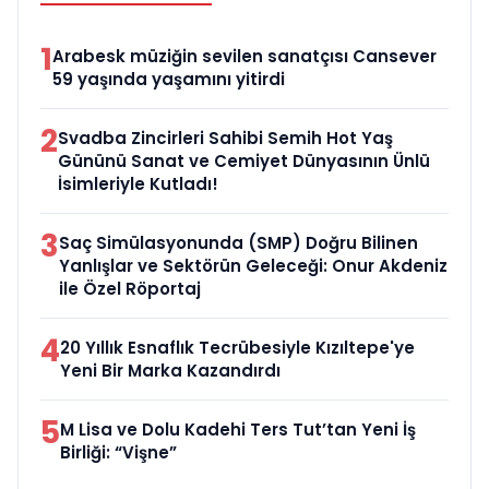
1
Arabesk müziğin sevilen sanatçısı Cansever
59 yaşında yaşamını yitirdi
2
Svadba Zincirleri Sahibi Semih Hot Yaş
Gününü Sanat ve Cemiyet Dünyasının Ünlü
İsimleriyle Kutladı!
3
Saç Simülasyonunda (SMP) Doğru Bilinen
Yanlışlar ve Sektörün Geleceği: Onur Akdeniz
ile Özel Röportaj
4
20 Yıllık Esnaflık Tecrübesiyle Kızıltepe'ye
Yeni Bir Marka Kazandırdı
5
M Lisa ve Dolu Kadehi Ters Tut’tan Yeni İş
Birliği: “Vişne”