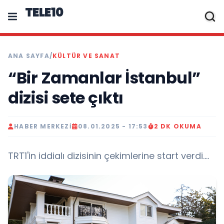
TELE10
ANA SAYFA
/
KÜLTÜR VE SANAT
“Bir Zamanlar İstanbul”
dizisi sete çıktı
HABER MERKEZI
08.01.2025 - 17:53
2 DK OKUMA
TRT1'in iddialı dizisinin çekimlerine start verdi....