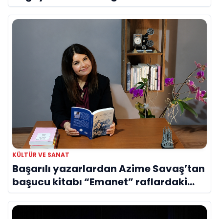
Evreni ‘AVENOİR’
KÜLTÜR VE SANAT
Başarılı yazarlardan Azime Savaş’tan
başucu kitabı “Emanet” raflardaki
yerini aldı