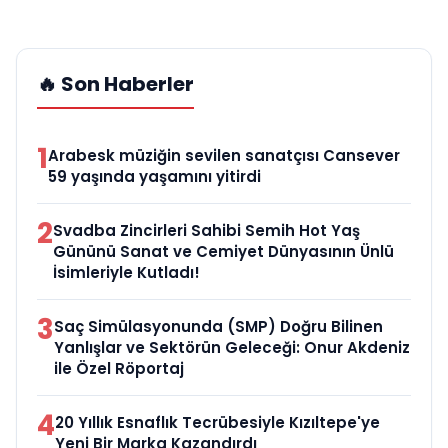
🔥 Son Haberler
1
Arabesk müziğin sevilen sanatçısı Cansever
59 yaşında yaşamını yitirdi
2
Svadba Zincirleri Sahibi Semih Hot Yaş
Gününü Sanat ve Cemiyet Dünyasının Ünlü
İsimleriyle Kutladı!
3
Saç Simülasyonunda (SMP) Doğru Bilinen
Yanlışlar ve Sektörün Geleceği: Onur Akdeniz
ile Özel Röportaj
4
20 Yıllık Esnaflık Tecrübesiyle Kızıltepe'ye
Yeni Bir Marka Kazandırdı