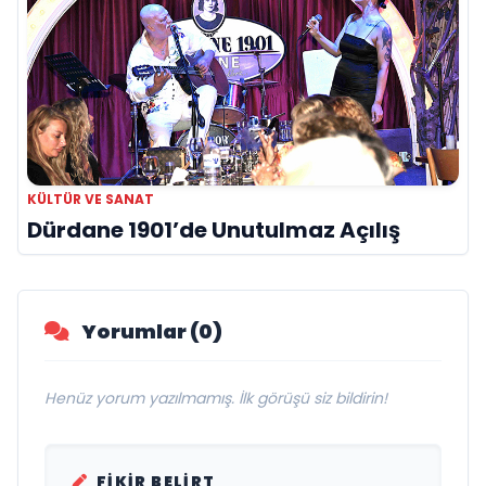
KÜLTÜR VE SANAT
Dürdane 1901’de Unutulmaz Açılış
Yorumlar (0)
Henüz yorum yazılmamış. İlk görüşü siz bildirin!
FIKIR BELIRT