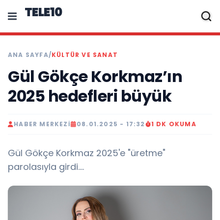
TELE10
ANA SAYFA
/
KÜLTÜR VE SANAT
Gül Gökçe Korkmaz’ın
2025 hedefleri büyük
HABER MERKEZI
08.01.2025 - 17:32
1 DK OKUMA
Gül Gökçe Korkmaz 2025'e "üretme"
parolasıyla girdi....