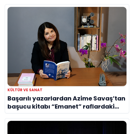
Evreni ‘AVENOİR’
KÜLTÜR VE SANAT
Başarılı yazarlardan Azime Savaş’tan
başucu kitabı “Emanet” raflardaki
yerini aldı