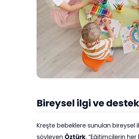
Bireysel ilgi ve dest
Kreşte bebeklere sunulan bireysel i
söyleyen
Öztürk
, “Eğitimcilerin h