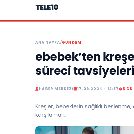
TELE10
ANA SAYFA
/
GÜNDEM
ebebek’ten kreşe
süreci tavsiyeleri
HABER MERKEZI
17.09.2024 - 12:57
5 DK
Kreşler, bebeklerin sağlıklı beslenme, 
karşılamalı..