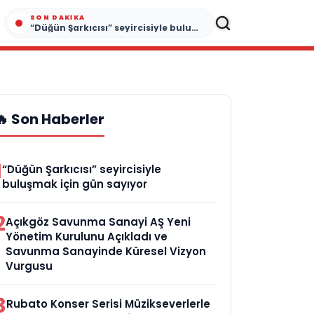
SON DAKIKA
“Düğün Şarkıcısı” seyircisiyle buluşmak için gün sayıyor
🔥 Son Haberler
1
“Düğün Şarkıcısı” seyircisiyle
buluşmak için gün sayıyor
2
Açıkgöz Savunma Sanayi AŞ Yeni
Yönetim Kurulunu Açıkladı ve
Savunma Sanayinde Küresel Vizyon
Vurgusu
3
Rubato Konser Serisi Müzikseverlerle