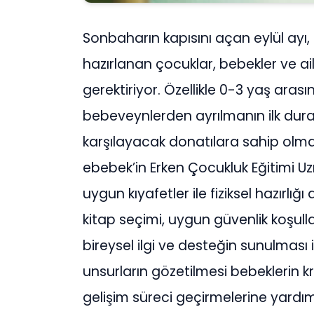
Sonbaharın kapısını açan eylül ay
hazırlanan çocuklar, bebekler ve aile
gerektiriyor. Özellikle 0-3 yaş aras
bebeveynlerden ayrılmanın ilk durağ
karşılayacak donatılara sahip olmas
ebebek’in Erken Çocukluk Eğitimi 
uygun kıyafetler ile fiziksel hazırlı
kitap seçimi, uygun güvenlik koşull
bireysel ilgi ve desteğin sunulması i
unsurların gözetilmesi bebeklerin k
gelişim süreci geçirmelerine yardım