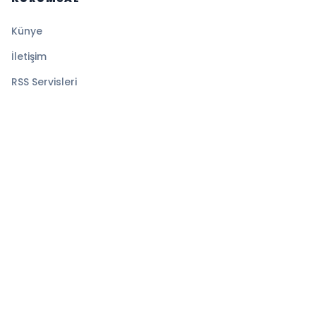
Künye
İletişim
RSS Servisleri
YASAL
Gizlilik Politikası
Kullanım Şartları
Çerez Politikası
© 2026 TELE10. Tüm hakları saklıdır.
Altyapı:
BEYNSOFT
HABER YAZILIMI