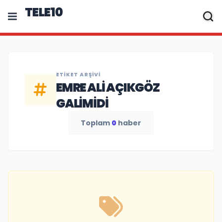
TELE10
ETIKET ARŞIVI
EMRE ALI AÇIKGÖZ
GALIMIDI
Toplam
0
haber