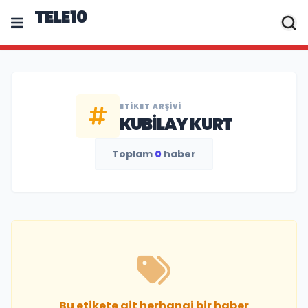
TELE10
ETIKET ARŞIVI
KUBILAY KURT
Toplam
0
haber
Bu etikete ait herhangi bir haber