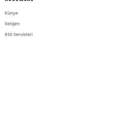
Künye
İletişim
RSS Servisleri
YASAL
Gizlilik Politikası
Kullanım Şartları
Çerez Politikası
© 2026 TELE10. Tüm hakları saklıdır.
Altyapı:
BEYNSOFT
HABER YAZILIMI