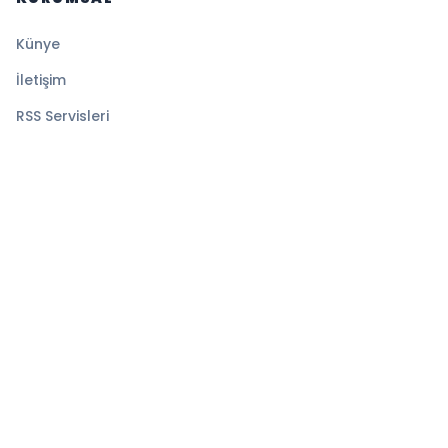
Künye
İletişim
RSS Servisleri
YASAL
Gizlilik Politikası
Kullanım Şartları
Çerez Politikası
© 2026 TELE10. Tüm hakları saklıdır.
Altyapı:
BEYNSOFT
HABER YAZILIMI