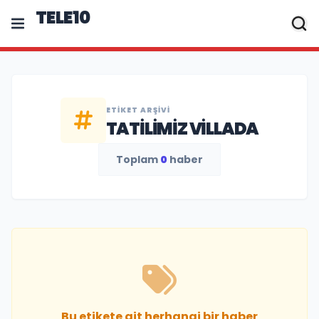
TELE10
ETIKET ARŞIVI
TATILIMIZ VILLADA
Toplam
0
haber
Bu etikete ait herhangi bir haber