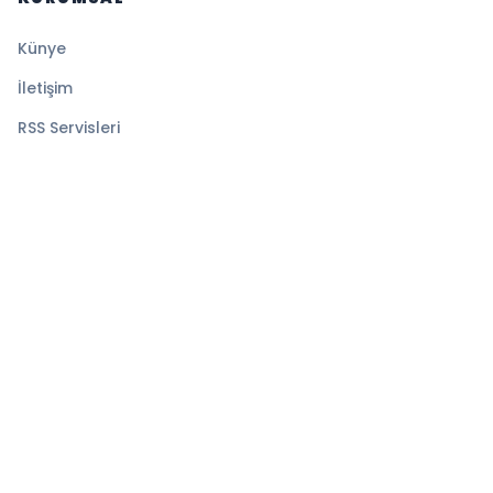
Künye
İletişim
RSS Servisleri
YASAL
Gizlilik Politikası
Kullanım Şartları
Çerez Politikası
© 2026 TELE10. Tüm hakları saklıdır.
Altyapı:
BEYNSOFT
HABER YAZILIMI