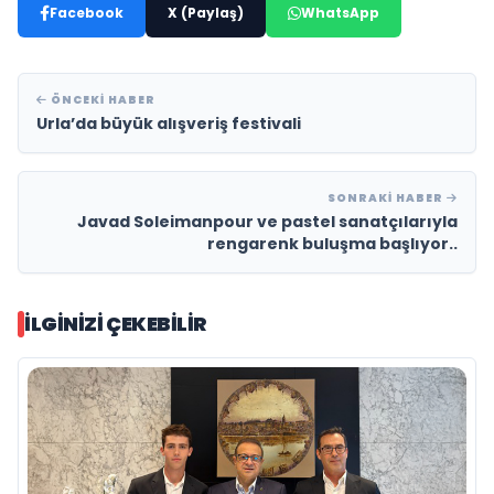
Facebook
X (Paylaş)
WhatsApp
ÖNCEKI HABER
Urla’da büyük alışveriş festivali
SONRAKI HABER
Javad Soleimanpour ve pastel sanatçılarıyla
rengarenk buluşma başlıyor..
İLGINIZI ÇEKEBILIR