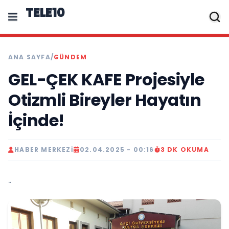
TELE10
ANA SAYFA
/
GÜNDEM
GEL-ÇEK KAFE Projesiyle
Otizmli Bireyler Hayatın
İçinde!
HABER MERKEZI
02.04.2025 - 00:16
3 DK OKUMA
..