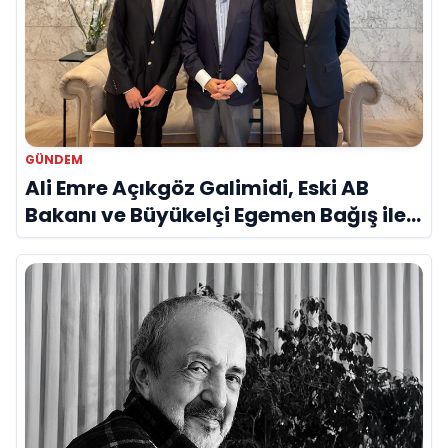
GÜNDEM
Ali Emre Açıkgöz Galimidi, Eski AB
Bakanı ve Büyükelçi Egemen Bağış ile
Bir Araya Geldi