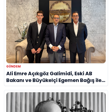
GÜNDEM
Ali Emre Açıkgöz Galimidi, Eski AB
Bakanı ve Büyükelçi Egemen Bağış ile
Bir Araya Geldi