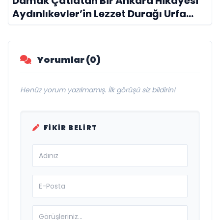
Damak Çatlatan Bir Ankara Hikâyesi
Aydınlıkevler’in Lezzet Durağı Urfa
Damak
Yorumlar (0)
Henüz yorum yazılmamış. İlk görüşü siz bildirin!
FIKIR BELIRT