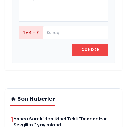
1 + 4 = ?
GÖNDER
🔥 Son Haberler
1
Yonca Samlı ‘dan İkinci Tekli “Donacaksın
Sevgilim “ yayımlandı