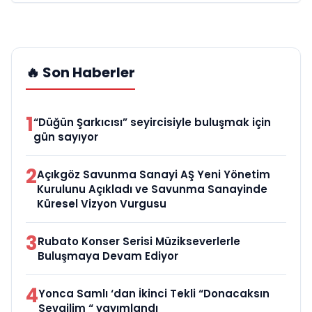
🔥 Son Haberler
1
“Düğün Şarkıcısı” seyircisiyle buluşmak için
gün sayıyor
2
Açıkgöz Savunma Sanayi AŞ Yeni Yönetim
Kurulunu Açıkladı ve Savunma Sanayinde
Küresel Vizyon Vurgusu
3
Rubato Konser Serisi Müzikseverlerle
Buluşmaya Devam Ediyor
4
Yonca Samlı ‘dan İkinci Tekli “Donacaksın
Sevgilim “ yayımlandı