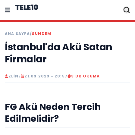
TELE10
ANA SAYFA
/
GÜNDEM
İstanbul'da Akü Satan
Firmalar
ZLINE
21.03.2023 - 20:57
3 DK OKUMA
FG Akü Neden Tercih
Edilmelidir?