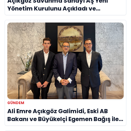
Açıkgöz Savunma Sanayi AŞ Yeni
Yönetim Kurulunu Açıkladı ve
Savunma Sanayinde Küresel Vizyon
Vurgusu
GÜNDEM
Ali Emre Açıkgöz Galimidi, Eski AB
Bakanı ve Büyükelçi Egemen Bağış ile
Bir Araya Geldi