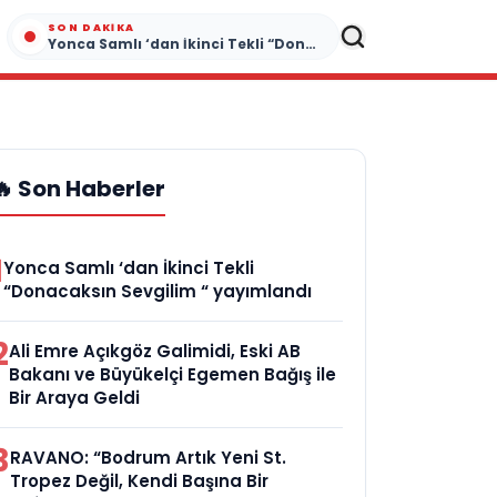
SON DAKIKA
Yonca Samlı ‘dan İkinci Tekli “Donacaksın Sevgilim “ yayımlandı
🔥 Son Haberler
1
Yonca Samlı ‘dan İkinci Tekli
“Donacaksın Sevgilim “ yayımlandı
2
Ali Emre Açıkgöz Galimidi, Eski AB
Bakanı ve Büyükelçi Egemen Bağış ile
Bir Araya Geldi
3
RAVANO: “Bodrum Artık Yeni St.
Tropez Değil, Kendi Başına Bir