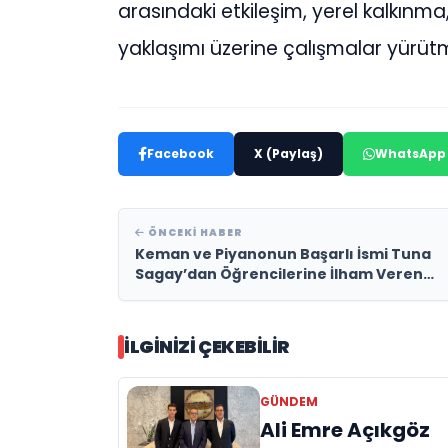
arasındaki etkileşim, yerel kalkınma,
yaklaşımı üzerine çalışmalar yürüt
Facebook
X (Paylaş)
WhatsApp
ÖNCEKI HABER
Keman ve Piyanonun Başarlı İsmi Tuna
Sagay’dan Öğrencilerine İlham Veren
Yolculuk
İLGINIZI ÇEKEBILIR
GÜNDEM
Ali Emre Açıkgöz