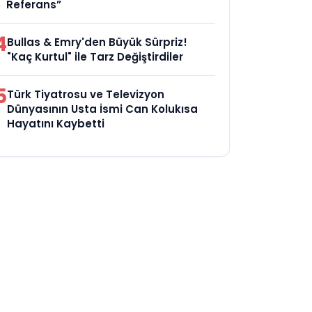
Referans”
4
Bullas & Emry'den Büyük Sürpriz!
"Kaç Kurtul" ile Tarz Değiştirdiler
5
Türk Tiyatrosu ve Televizyon
Dünyasının Usta İsmi Can Kolukısa
Hayatını Kaybetti