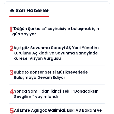
🔥 Son Haberler
1
“Düğün Şarkıcısı” seyircisiyle buluşmak için
gün sayıyor
2
Açıkgöz Savunma Sanayi AŞ Yeni Yönetim
Kurulunu Açıkladı ve Savunma Sanayinde
Küresel Vizyon Vurgusu
3
Rubato Konser Serisi Müzikseverlerle
Buluşmaya Devam Ediyor
4
Yonca Samlı ‘dan İkinci Tekli “Donacaksın
Sevgilim “ yayımlandı
5
Ali Emre Açıkgöz Galimidi, Eski AB Bakanı ve