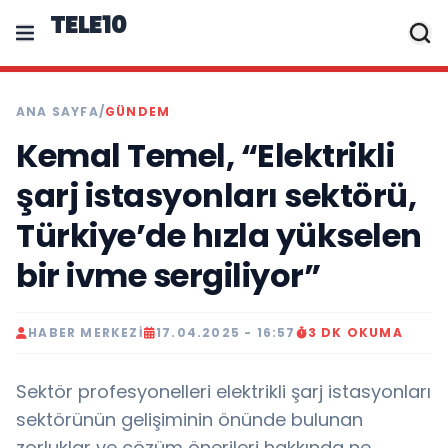
TELE10
ANA SAYFA
/
GÜNDEM
Kemal Temel, “Elektrikli
şarj istasyonları sektörü,
Türkiye’de hızla yükselen
bir ivme sergiliyor”
HABER MERKEZI
17.04.2025 - 16:57
3 DK OKUMA
Sektör profesyonelleri elektrikli şarj istasyonları
sektörünün gelişiminin önünde bulunan
zorluklar ve çözüm önerileri hakkında ne