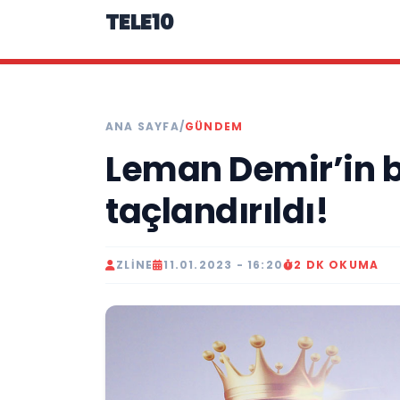
TELE10
ANA SAYFA
/
GÜNDEM
Leman Demir’in ba
taçlandırıldı!
ZLINE
11.01.2023 - 16:20
2 DK OKUMA