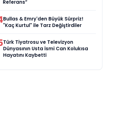
Referans”
4
Bullas & Emry'den Büyük Sürpriz!
"Kaç Kurtul" ile Tarz Değiştirdiler
5
Türk Tiyatrosu ve Televizyon
Dünyasının Usta İsmi Can Kolukısa
Hayatını Kaybetti