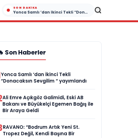
SON DAKIKA
Yonca Samlı ‘dan İkinci Tekli “Donacaksın Sevgilim “ yayımlandı
🔥 Son Haberler
1
Yonca Samlı ‘dan İkinci Tekli
“Donacaksın Sevgilim “ yayımlandı
2
Ali Emre Açıkgöz Galimidi, Eski AB
Bakanı ve Büyükelçi Egemen Bağış ile
Bir Araya Geldi
3
RAVANO: “Bodrum Artık Yeni St.
Tropez Değil, Kendi Başına Bir